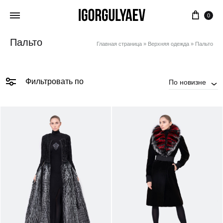
Корз
0
Пальто
Главная страница
»
Верхняя одежда
»
Пальто
Фильтровать по
По новизне