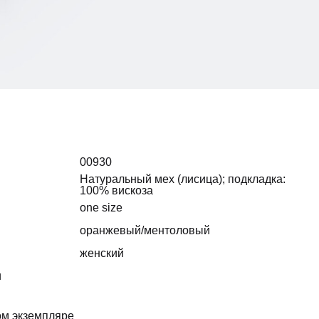
00930
Натуральный мех (лисица); подкладка:
100% вискоза
one size
оранжевый/ментоловый
женский
и
ом экземпляре