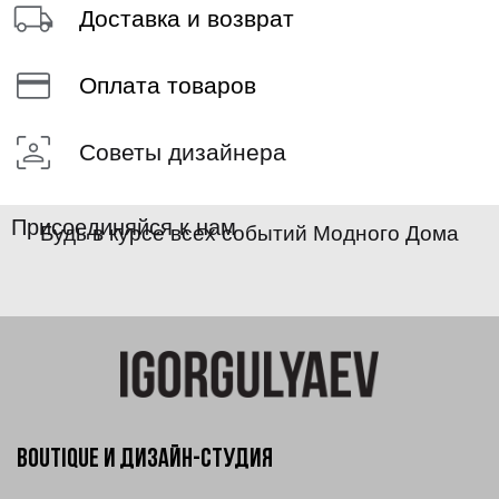
Доставка и возврат
Оплата товаров
Советы дизайнера
Присоединяйся к нам
Будь в курсе всех событий Модного Дома
Boutique и Дизайн-Студия