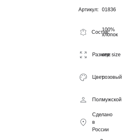
Артикул:
01836
100%
Состав:
хлопок
Размер:
one size
Цвет:
розовый
Пол:
мужской
Сделано
в
России