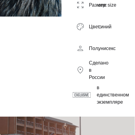
Размер:
one size
Цвет:
синий
Пол:
унисекс
Сделано
в
России
в
единственном
экземпляре