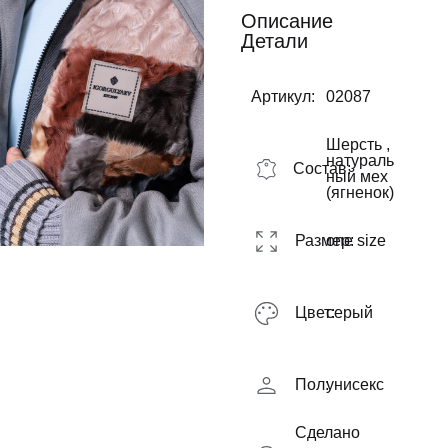
Описание
Детали
Артикул:
02087
Шерсть ,
натураль
Состав:
ный мех
(ягненок)
Размер:
one size
Цвет:
серый
Пол:
унисекс
Сделано